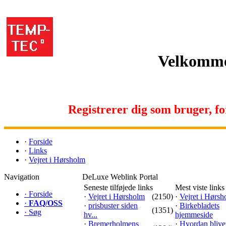
Velkomme
Registrerer dig som bruger, for 
·
Forside
·
Links
·
Vejret i Hørsholm
Navigation
DeLuxe Weblink Portal
Seneste tilføjede links
Mest viste links
·
Forside
·
Vejret i Hørsholm
(2150)
·
Vejret i Hørs
·
FAQ/OSS
·
prisbuster siden
·
Birkebladets
(1351)
·
Søg
hv...
hjemmeside
·
Bremerholmens
·
Hvordan blive