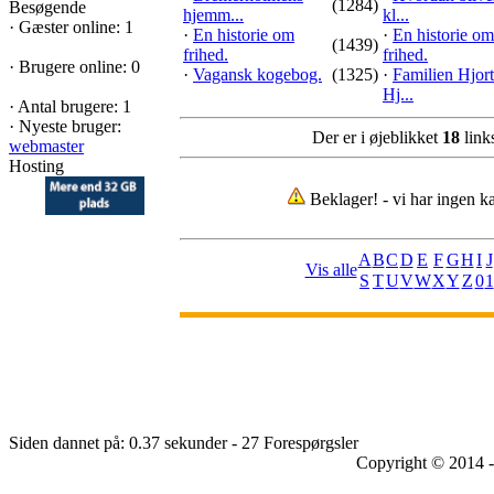
(1284)
Besøgende
hjemm...
kl...
·
Gæster online: 1
·
En historie om
·
En historie om
(1439)
frihed.
frihed.
·
Brugere online: 0
·
Vagansk kogebog.
(1325)
·
Familien Hjort
Hj...
·
Antal brugere: 1
·
Nyeste bruger:
Der er i øjeblikket
18
links
webmaster
Hosting
Beklager! - vi har ingen ka
A
B
C
D
E
F
G
H
I
J
Vis alle
S
T
U
V
W
X
Y
Z
0
1
Siden dannet på: 0.37 sekunder - 27 Forespørgsler
Copyright © 2014 -