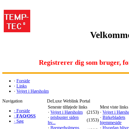
Velkomme
Registrerer dig som bruger, for 
·
Forside
·
Links
·
Vejret i Hørsholm
Navigation
DeLuxe Weblink Portal
Seneste tilføjede links
Mest viste links
·
Forside
·
Vejret i Hørsholm
(2153)
·
Vejret i Hørs
·
FAQ/OSS
·
prisbuster siden
·
Birkebladets
(1353)
·
Søg
hv...
hjemmeside
·
Bremerholmens
·
Hvordan blive