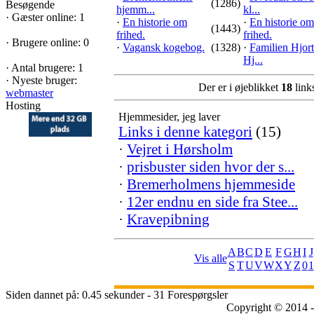
(1286)
Besøgende
hjemm...
kl...
·
Gæster online: 1
·
En historie om
·
En historie om
(1443)
frihed.
frihed.
·
Brugere online: 0
·
Vagansk kogebog.
(1328)
·
Familien Hjort
Hj...
·
Antal brugere: 1
·
Nyeste bruger:
Der er i øjeblikket
18
links
webmaster
Hosting
Hjemmesider, jeg laver
Links i denne kategori
(15)
·
Vejret i Hørsholm
·
prisbuster siden hvor der s...
·
Bremerholmens hjemmeside
·
12er endnu en side fra Stee...
·
Kravepibning
A
B
C
D
E
F
G
H
I
J
Vis alle
S
T
U
V
W
X
Y
Z
0
1
Siden dannet på: 0.45 sekunder - 31 Forespørgsler
Copyright © 2014 -