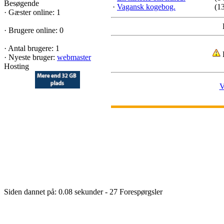
Besøgende
·
Vagansk kogebog.
(1
·
Gæster online: 1
·
Brugere online: 0
·
Antal brugere: 1
B
·
Nyeste bruger:
webmaster
Hosting
V
Siden dannet på: 0.08 sekunder - 27 Forespørgsler