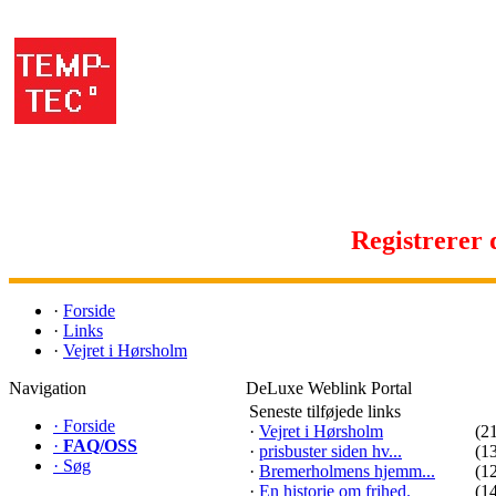
Registrerer d
·
Forside
·
Links
·
Vejret i Hørsholm
Navigation
DeLuxe Weblink Portal
Seneste tilføjede links
·
Forside
·
Vejret i Hørsholm
(2
·
FAQ/OSS
·
prisbuster siden hv...
(1
·
Søg
·
Bremerholmens hjemm...
(1
·
En historie om frihed.
(1