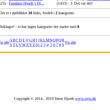
325)
·
Familien Hjorth´s Hj...
(1433)
·
3. Det var det!
Der er i øjeblikket
18
links, fordelt i
2
kategorier.
eklager! - vi har ingen kategorier der starter med
8
A
B
C
D
E
F
G
H
I
J
K
L
M
N
O
P
Q
R
is alle
Vis alle
S
T
U
V
W
X
Y
Z
0
1
2
3
4
5
6
7
8
9
Copyright © 2014 - 2019 Steen Hjorth
www.nyts.dk