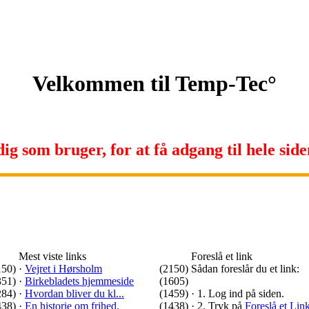
Velkommen til Temp-Tec°
ig som bruger, for at få adgang til hele siden
Mest viste links
Foreslå et link
150)
·
Vejret i Hørsholm
(2150)
Sådan foreslår du et link:
351)
·
Birkebladets hjemmeside
(1605)
284)
·
Hvordan bliver du kl...
(1459)
·
1. Log ind på siden.
438)
·
En historie om frihed.
(1438)
·
2. Tryk på
Foreslå et Lin