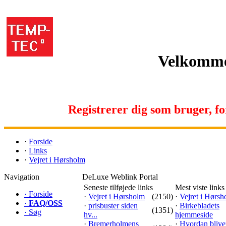
Velkomme
Registrerer dig som bruger, for 
·
Forside
·
Links
·
Vejret i Hørsholm
Navigation
DeLuxe Weblink Portal
Seneste tilføjede links
Mest viste links
·
Forside
·
Vejret i Hørsholm
(2150)
·
Vejret i Hørs
·
FAQ/OSS
·
prisbuster siden
·
Birkebladets
(1351)
·
Søg
hv...
hjemmeside
·
Bremerholmens
·
Hvordan blive