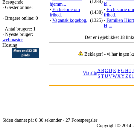
(1284)
Besøgende
hjemm...
kl...
·
Gæster online: 1
·
En historie om
·
En historie om
(1438)
frihed.
frihed.
·
Brugere online: 0
·
Vagansk kogebog.
(1325)
·
Familien Hjort
Hj...
·
Antal brugere: 1
·
Nyeste bruger:
Der er i øjeblikket
18
links
webmaster
Hosting
Beklager! - vi har ingen ka
A
B
C
D
E
F
G
H
I
J
Vis alle
S
T
U
V
W
X
Y
Z
0
1
Siden dannet på: 0.30 sekunder - 27 Forespørgsler
Copyright © 2014 -