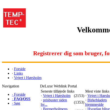
Velkomme
Registrerer dig som bruger, for 
·
Forside
·
Links
·
Vejret i Hørsholm
Navigation
DeLuxe Weblink Portal
Seneste tilføjede links
Mest viste links
·
Forside
·
Vejret i Hørsholm
(2153)
·
Vejret i Hørs
·
FAQ/OSS
·
prisbuster siden
·
Birkebladets
(1353)
·
Søg
hv...
hjemmeside
·
Bremerholmens
·
Hvordan blive