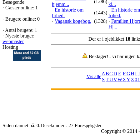
(1286)
Besøgende
hjemm...
kl...
·
Gæster online: 1
·
En historie om
·
En historie om
(1443)
frihed.
frihed.
·
Brugere online: 0
·
Vagansk kogebog.
(1328)
·
Familien Hjort
Hj...
·
Antal brugere: 1
·
Nyeste bruger:
Der er i øjeblikket
18
links
webmaster
Hosting
Beklager! - vi har ingen k
A
B
C
D
E
F
G
H
I
J
Vis alle
S
T
U
V
W
X
Y
Z
0
1
Siden dannet på: 0.16 sekunder - 27 Forespørgsler
Copyright © 2014 -