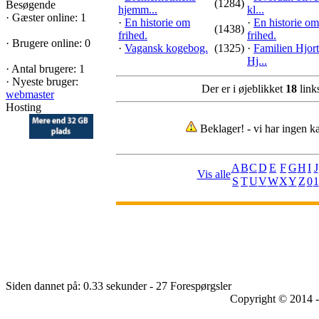
(1284)
Besøgende
hjemm...
kl...
·
Gæster online: 1
·
En historie om
·
En historie om
(1438)
frihed.
frihed.
·
Brugere online: 0
·
Vagansk kogebog.
(1325)
·
Familien Hjort
Hj...
·
Antal brugere: 1
·
Nyeste bruger:
Der er i øjeblikket
18
links
webmaster
Hosting
Beklager! - vi har ingen ka
A
B
C
D
E
F
G
H
I
J
Vis alle
S
T
U
V
W
X
Y
Z
0
1
Siden dannet på: 0.33 sekunder - 27 Forespørgsler
Copyright © 2014 -