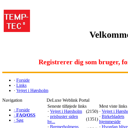
Velkomme
Registrerer dig som bruger, for 
·
Forside
·
Links
·
Vejret i Hørsholm
Navigation
DeLuxe Weblink Portal
Seneste tilføjede links
Mest viste links
·
Forside
·
Vejret i Hørsholm
(2150)
·
Vejret i Hørs
·
FAQ/OSS
·
prisbuster siden
·
Birkebladets
(1351)
·
Søg
hv...
hjemmeside
·
Bremerholmens
·
Hvordan blive