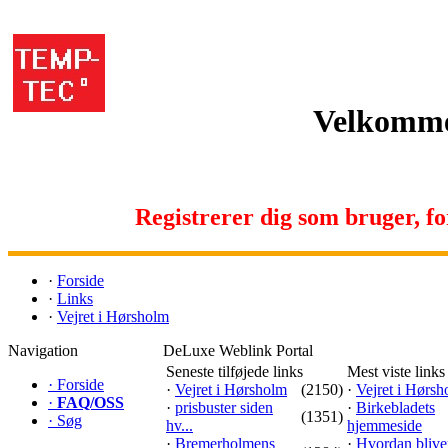
Velkomme
Registrerer dig som bruger, for 
·
Forside
·
Links
·
Vejret i Hørsholm
Navigation
DeLuxe Weblink Portal
Seneste tilføjede links
Mest viste links
·
Forside
·
Vejret i Hørsholm
(2150)
·
Vejret i Hørs
·
FAQ/OSS
·
prisbuster siden
·
Birkebladets
(1351)
·
Søg
hv...
hjemmeside
·
Bremerholmens
·
Hvordan blive