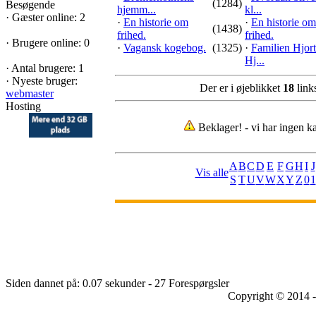
(1284)
Besøgende
hjemm...
kl...
·
Gæster online: 2
·
En historie om
·
En historie om
(1438)
frihed.
frihed.
·
Brugere online: 0
·
Vagansk kogebog.
(1325)
·
Familien Hjort
Hj...
·
Antal brugere: 1
·
Nyeste bruger:
Der er i øjeblikket
18
links
webmaster
Hosting
Beklager! - vi har ingen ka
A
B
C
D
E
F
G
H
I
J
Vis alle
S
T
U
V
W
X
Y
Z
0
1
Siden dannet på: 0.07 sekunder - 27 Forespørgsler
Copyright © 2014 -