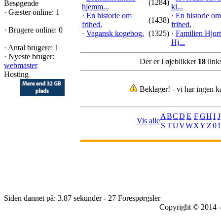
(1284)
Besøgende
hjemm...
kl...
·
Gæster online: 1
·
En historie om
·
En historie om
(1438)
frihed.
frihed.
·
Brugere online: 0
·
Vagansk kogebog.
(1325)
·
Familien Hjort
Hj...
·
Antal brugere: 1
·
Nyeste bruger:
Der er i øjeblikket
18
links
webmaster
Hosting
Beklager! - vi har ingen k
A
B
C
D
E
F
G
H
I
J
Vis alle
S
T
U
V
W
X
Y
Z
0
1
Siden dannet på: 3.87 sekunder - 27 Forespørgsler
Copyright © 2014 -